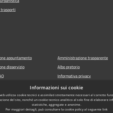
 urbanistica
 trasporti
ione appuntamento
Amministrazione trasparente
one disservizio
Albo pretorio
FAQ
Informativa privacy
 assistenza
Note legali
Informazioni sui cookie
Dichiarazione di accessibilità
web utilizza cookie tecnici e assimilati strettamente necessari al corretto fu
azione del sito, nonché un cookie tecnico analitico al solo fine di elaborare i
statistiche, aggregate e anonime.
Per maggiori dettagli, può consultare la cookie policy al seguente
link