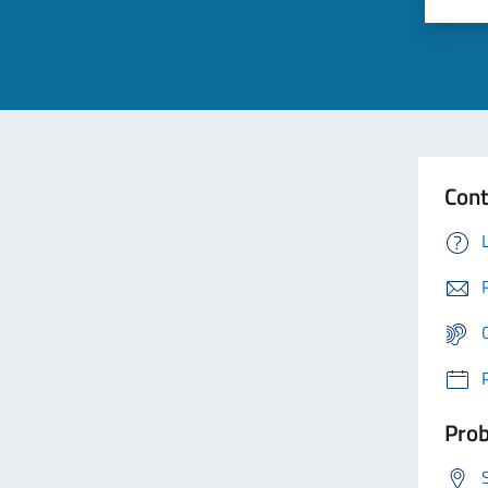
Cont
Prob