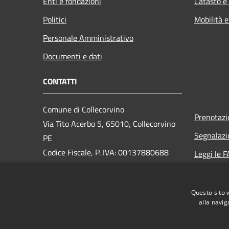
Enti e fondazioni
Catasto e
Politici
Mobilità e
Personale Amministrativo
Documenti e dati
CONTATTI
Comune di Collecorvino
Prenotaz
Via Tito Acerbo 5, 65010, Collecorvino
Segnalazi
PE
Codice Fiscale, P. IVA: 00137880688
Leggi le 
Richiesta
PEC:
protocollo.collecorvino@raccomandata.eu
Questo sito 
Centralino Unico: 0858205101
alla navig