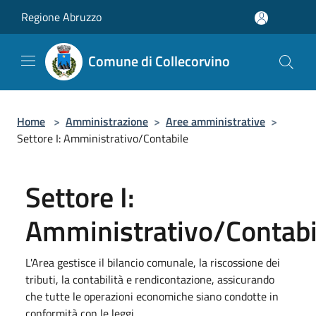
Salta al contenuto principale
Regione Abruzzo
Comune di Collecorvino
Home
>
Amministrazione
>
Aree amministrative
>
Settore I: Amministrativo/Contabile
Settore I:
Amministrativo/Contabi
L'Area gestisce il bilancio comunale, la riscossione dei
tributi, la contabilità e rendicontazione, assicurando
che tutte le operazioni economiche siano condotte in
conformità con le leggi.