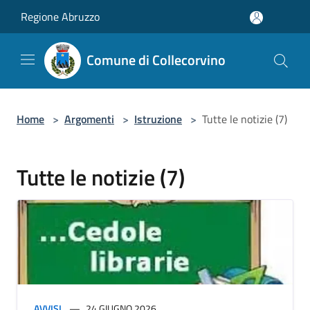
Salta al contenuto principale
Regione Abruzzo
Comune di Collecorvino
Home
>
Argomenti
>
Istruzione
>
Tutte le notizie (7)
Tutte le notizie (7)
AVVISI
24 GIUGNO 2026