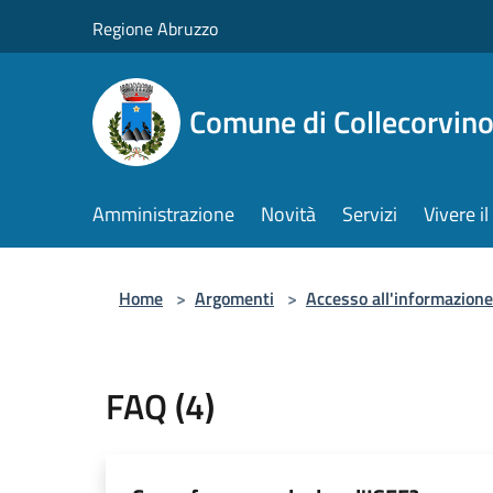
Salta al contenuto principale
Regione Abruzzo
Comune di Collecorvin
Amministrazione
Novità
Servizi
Vivere 
Home
>
Argomenti
>
Accesso all'informazione
FAQ (4)