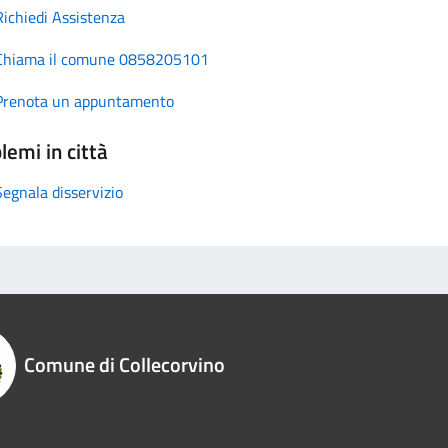
Richiedi Assistenza
Chiama il comune 0858205101
Prenota un appuntamento
lemi in città
Segnala disservizio
Comune di Collecorvino