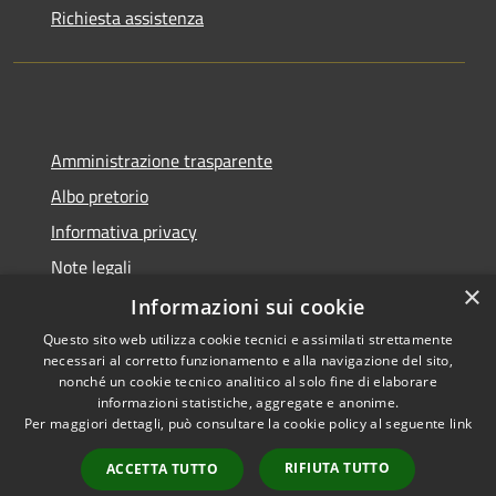
Richiesta assistenza
Amministrazione trasparente
Albo pretorio
Informativa privacy
Note legali
×
Dichiarazione di accessibilità
Informazioni sui cookie
Questo sito web utilizza cookie tecnici e assimilati strettamente
necessari al corretto funzionamento e alla navigazione del sito,
nonché un cookie tecnico analitico al solo fine di elaborare
informazioni statistiche, aggregate e anonime.
RSS
Copyright © 2026 • Comune di
Per maggiori dettagli, può consultare la cookie policy al seguente
link
Accessibilità
Collecorvino • Powered by
Privacy
Municipium
Accesso
•
RIFIUTA TUTTO
ACCETTA TUTTO
Cookie
redazione