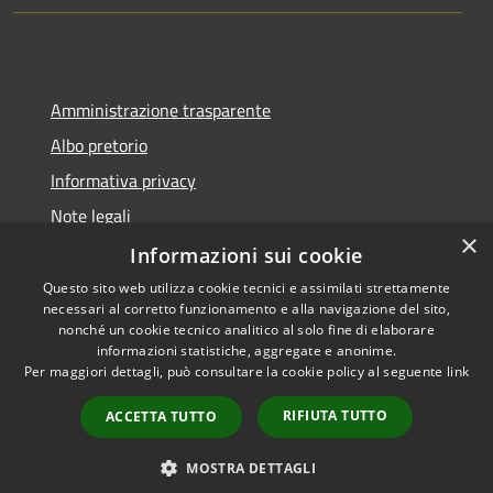
Amministrazione trasparente
Albo pretorio
Informativa privacy
Note legali
×
Dichiarazione di accessibilità
Informazioni sui cookie
Questo sito web utilizza cookie tecnici e assimilati strettamente
necessari al corretto funzionamento e alla navigazione del sito,
nonché un cookie tecnico analitico al solo fine di elaborare
informazioni statistiche, aggregate e anonime.
RSS
Copyright © 2026 • Comune di
Per maggiori dettagli, può consultare la cookie policy al seguente
link
Accessibilità
Collecorvino • Powered by
Privacy
Municipium
Accesso
•
RIFIUTA TUTTO
ACCETTA TUTTO
Cookie
redazione
Mappa del sito
MOSTRA DETTAGLI