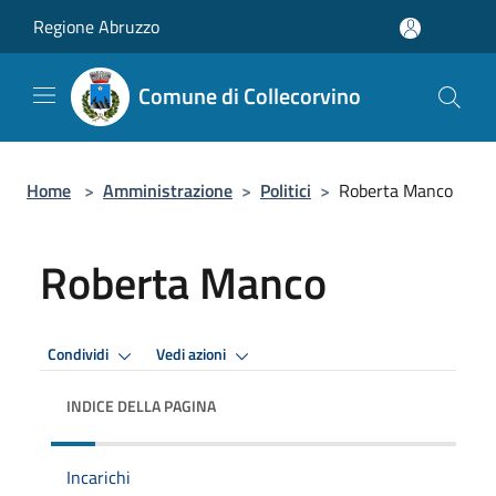
Salta al contenuto principale
Regione Abruzzo
Comune di Collecorvino
Home
>
Amministrazione
>
Politici
>
Roberta Manco
Roberta Manco
Condividi
Vedi azioni
INDICE DELLA PAGINA
Incarichi