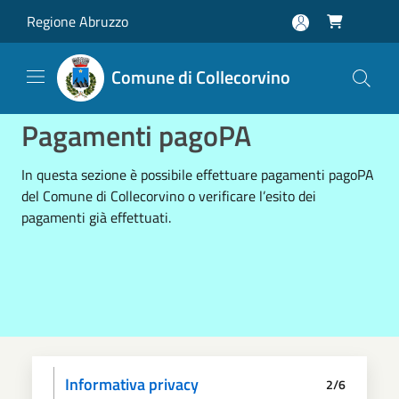
Salta al contenuto principale
Regione Abruzzo

Comune di Collecorvino
Pagamenti pagoPA
In questa sezione è possibile effettuare pagamenti pagoPA
del Comune di Collecorvino o verificare l’esito dei
pagamenti già effettuati.
Informativa privacy
2/6
Scegli il pagamento
Dati anagrafici
Paga
Riepilogo