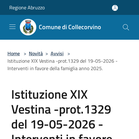
Salta al contenuto principale
Regione Abruzzo
Comune di Collecorvino
Home
>
Novità
>
Avvisi
>
Istituzione XIX Vestina -prot.1329 del 19-05-2026 -
Interventi in favore della famiglia anno 2025.
Istituzione XIX
Vestina -prot.1329
del 19-05-2026 -
Interventi in favore