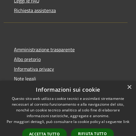
Leggi le FAQ
Richiesta assistenza
Amministrazione trasparente
Albo pretorio
Informativa privacy
Note legali
×
Dichiarazione di accessibilità
Informazioni sui cookie
Questo sito web utilizza cookie tecnici e assimilati strettamente
necessari al corretto funzionamento e alla navigazione del sito,
nonché un cookie tecnico analitico al solo fine di elaborare
informazioni statistiche, aggregate e anonime.
RSS
Copyright © 2026 • Comune di
Per maggiori dettagli, può consultare la cookie policy al seguente
link
Accessibilità
Collecorvino • Powered by
Privacy
Municipium
Accesso
•
RIFIUTA TUTTO
ACCETTA TUTTO