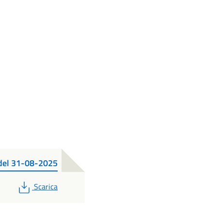
e del 31-08-2025
PDF
Scarica