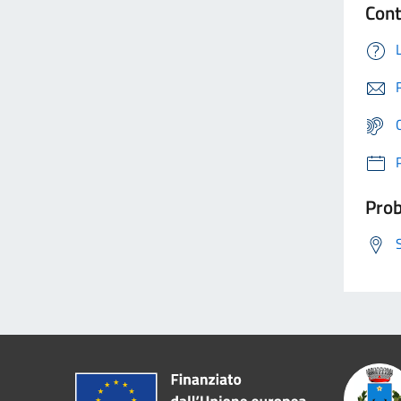
Cont
Prob