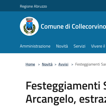
Salta al contenuto principale
Regione Abruzzo
Comune di Collecorvin
Amministrazione
Novità
Servizi
Vivere 
Home
>
Novità
>
Avvisi
>
Festeggiamenti San
Festeggiamenti 
Arcangelo, estra