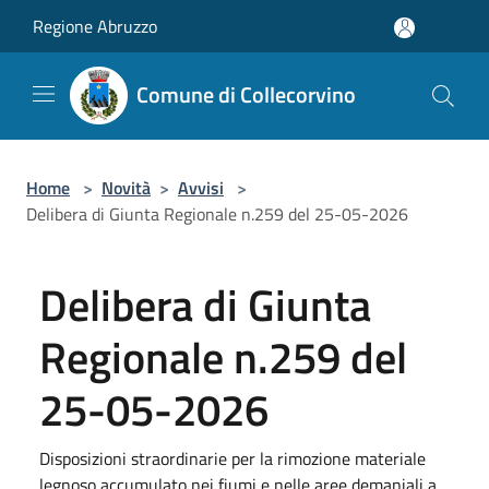
Salta al contenuto principale
Regione Abruzzo
Comune di Collecorvino
Home
>
Novità
>
Avvisi
>
Delibera di Giunta Regionale n.259 del 25-05-2026
Delibera di Giunta
Regionale n.259 del
25-05-2026
Disposizioni straordinarie per la rimozione materiale
legnoso accumulato nei fiumi e nelle aree demaniali a