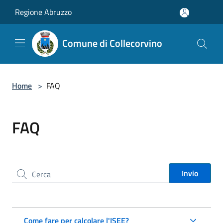
Salta al contenuto principale
Regione Abruzzo
Comune di Collecorvino
Home
>
FAQ
FAQ
Cerca nel sito
Invio
Come fare per calcolare l'ISEE?